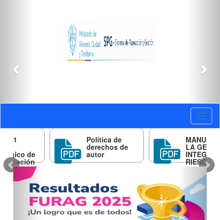
Anterior
Sig
Novedades
Toggl
naviga
Política de
MANUAL PARA
derechos de
LA GESTIÓN
e
autor
INTEGRAL DE
n
RIESGOS
Previous
Next