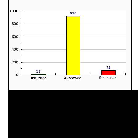
SIN
ACTUALIZACIÓN
FINALIZADO
AVANZADO
TOTAL
INICIAR
DOCUMENTAL
12
920
72
1004
%
1,2%
91,63%
7,17%
100%