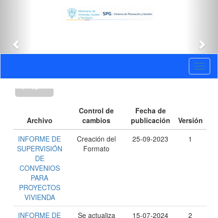
Anterior
Sig
Versiones
Toggl
: GCT-
naviga
F-48
Control de
Fecha de
Archivo
cambios
publicación
Versión
INFORME DE
Creación del
25-09-2023
1
SUPERVISIÓN
Formato
DE
CONVENIOS
PARA
PROYECTOS
VIVIENDA
INFORME DE
Se actualiza
15-07-2024
2