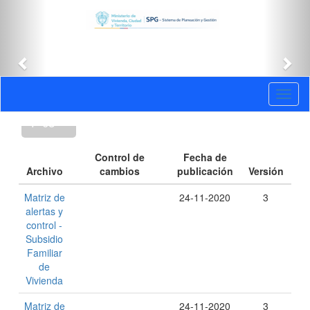
Anterior
Sig
Versiones
Toggl
: GPV-
naviga
F-08
Control de
Fecha de
Archivo
cambios
publicación
Versión
Matriz de
24-11-2020
3
alertas y
control -
Subsidio
Familiar
de
Vivienda
Matriz de
24-11-2020
3