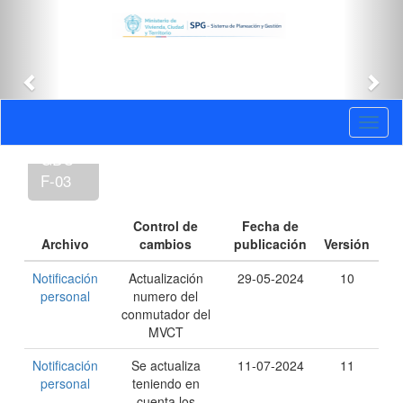
Anterior
Sig
Versiones
Toggl
:
naviga
GDC-
F-03
Control de
Fecha de
Archivo
cambios
publicación
Versión
Notificación
Actualización
29-05-2024
10
personal
numero del
conmutador del
MVCT
Notificación
Se actualiza
11-07-2024
11
personal
teniendo en
cuenta los