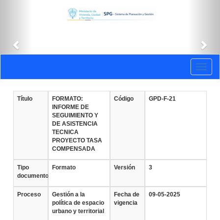
Anterior
Sig
Documentos
Toggl
vigentes
naviga
Título
FORMATO:
Código
GPD-F-21
INFORME DE
SEGUIMIENTO Y
DE ASISTENCIA
TECNICA
PROYECTO TASA
COMPENSADA
Tipo
Formato
Versión
3
documento
Proceso
Gestión a la
Fecha de
09-05-2025
política de espacio
vigencia
urbano y territorial