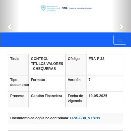
Anterior
Sig
Documentos
Toggl
vigentes
naviga
Título
CONTROL
Código
FRA-F-38
TITULOS VALORES
- CHEQUERAS
Tipo
Formato
Versión
7
documento
Proceso
Gestión Financiera
Fecha de
19-05-2025
vigencia
Documento de copia no controlada:
FRA-F-38_V7.xlsx