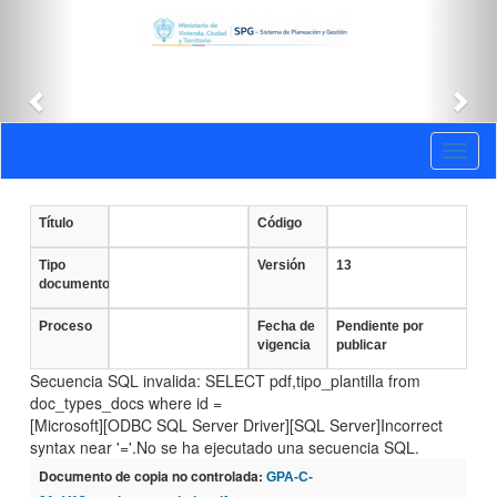
Anterior
Sig
Documentos
Toggl
vigentes
naviga
Título
Código
Tipo
Versión
13
documento
Proceso
Fecha de
Pendiente por
vigencia
publicar
Secuencia SQL invalida: SELECT pdf,tipo_plantilla from
doc_types_docs where id =
[Microsoft][ODBC SQL Server Driver][SQL Server]Incorrect
syntax near '='.No se ha ejecutado una secuencia SQL.
Documento de copia no controlada:
GPA-C-