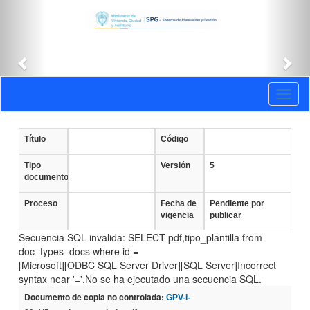
Anterior
Sig
Documentos
Toggl
vigentes
naviga
Título
Código
Tipo
Versión
5
documento
Proceso
Fecha de
Pendiente por
vigencia
publicar
Secuencia SQL invalida: SELECT pdf,tipo_plantilla from
doc_types_docs where id =
[Microsoft][ODBC SQL Server Driver][SQL Server]Incorrect
syntax near '='.No se ha ejecutado una secuencia SQL.
Documento de copia no controlada:
GPV-I-