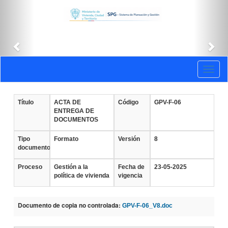
Anterior
Sig
Documentos
Toggl
vigentes
naviga
Título
ACTA DE
Código
GPV-F-06
ENTREGA DE
DOCUMENTOS
Tipo
Formato
Versión
8
documento
Proceso
Gestión a la
Fecha de
23-05-2025
política de vivienda
vigencia
Documento de copia no controlada:
GPV-F-06_V8.doc