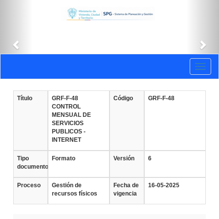
Anterior
Sig
Documentos
Toggl
vigentes
naviga
Título
GRF-F-48
Código
GRF-F-48
CONTROL
MENSUAL DE
SERVICIOS
PUBLICOS -
INTERNET
Tipo
Formato
Versión
6
documento
Proceso
Gestión de
Fecha de
16-05-2025
recursos físicos
vigencia