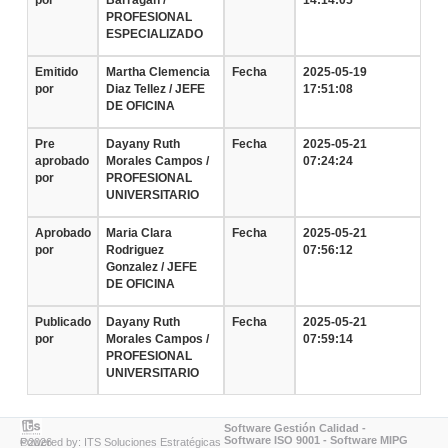
por
Barragan /
14:14:05
PROFESIONAL
ESPECIALIZADO
Emitido
Martha Clemencia
Fecha
2025-05-19
por
Diaz Tellez / JEFE
17:51:08
DE OFICINA
Pre
Dayany Ruth
Fecha
2025-05-21
aprobado
Morales Campos /
07:24:24
por
PROFESIONAL
UNIVERSITARIO
Aprobado
Maria Clara
Fecha
2025-05-21
por
Rodriguez
07:56:12
Gonzalez / JEFE
DE OFICINA
Publicado
Dayany Ruth
Fecha
2025-05-21
por
Morales Campos /
07:59:14
PROFESIONAL
UNIVERSITARIO
Software Gestión Calidad
-
Software ISO 9001
-
Software MIPG
Powered by: ITS Soluciones Estratégicas ©2026