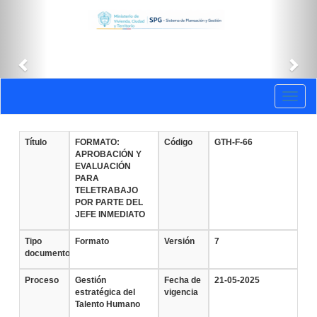
Anterior
Sig
Documentos
Toggl
vigentes
naviga
Título
FORMATO:
Código
GTH-F-66
APROBACIÓN Y
EVALUACIÓN
PARA
TELETRABAJO
POR PARTE DEL
JEFE INMEDIATO
Tipo
Formato
Versión
7
documento
Proceso
Gestión
Fecha de
21-05-2025
estratégica del
vigencia
Talento Humano