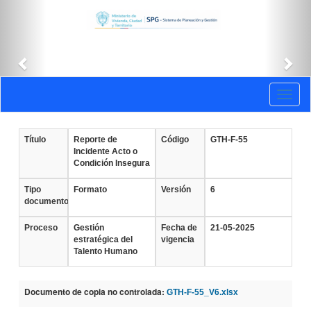
Anterior
Sig
Documentos
Toggl
vigentes
naviga
Título
Reporte de
Código
GTH-F-55
Incidente Acto o
Condición Insegura
Tipo
Formato
Versión
6
documento
Proceso
Gestión
Fecha de
21-05-2025
estratégica del
vigencia
Talento Humano
Documento de copia no controlada:
GTH-F-55_V6.xlsx