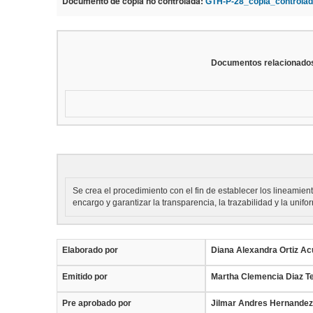
Documento de copia no controlada:
GTH-P-28_copia_controlad
Documentos relacionado
Se crea el procedimiento con el fin de establecer los lineamien
encargo y garantizar la transparencia, la trazabilidad y la uni
Elaborado por
Diana Alexandra Ortiz 
Emitido por
Martha Clemencia Diaz Te
Pre aprobado por
Jilmar Andres Hernande