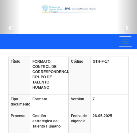
Anterior
Sig
Documentos
Toggl
vigentes
naviga
Título
FORMATO:
Código
GTH-F-17
CONTROL DE
CORRESPONDENCIA
GRUPO DE
TALENTO
HUMANO
Tipo
Formato
Versión
7
documento
Proceso
Gestión
Fecha de
26-05-2025
estratégica del
vigencia
Talento Humano