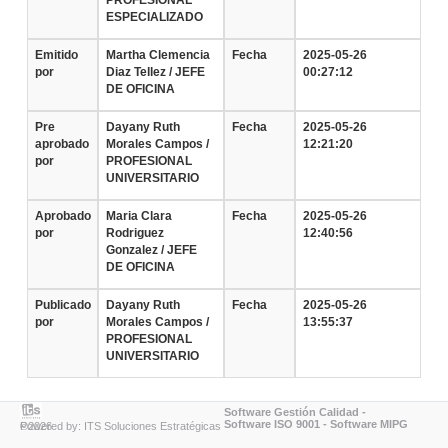
PROFESIONAL
ESPECIALIZADO
Emitido
Martha Clemencia
Fecha
2025-05-26
por
Diaz Tellez / JEFE
00:27:12
DE OFICINA
Pre
Dayany Ruth
Fecha
2025-05-26
aprobado
Morales Campos /
12:21:20
por
PROFESIONAL
UNIVERSITARIO
Aprobado
Maria Clara
Fecha
2025-05-26
por
Rodriguez
12:40:56
Gonzalez / JEFE
DE OFICINA
Publicado
Dayany Ruth
Fecha
2025-05-26
por
Morales Campos /
13:55:37
PROFESIONAL
UNIVERSITARIO
Software Gestión Calidad
-
Software ISO 9001
-
Software MIPG
Powered by: ITS Soluciones Estratégicas ©2026