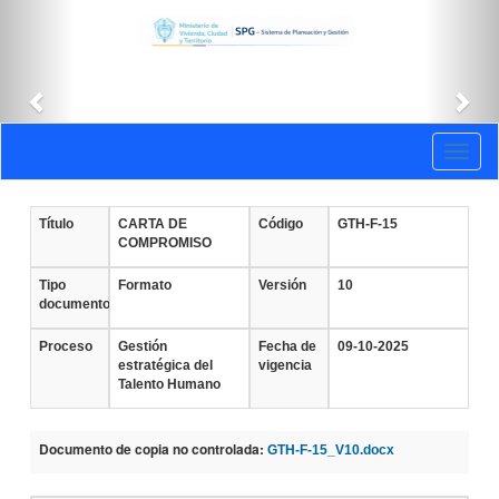
Anterior
Sig
Documentos
Toggl
vigentes
naviga
Título
CARTA DE
Código
GTH-F-15
COMPROMISO
Tipo
Formato
Versión
10
documento
Proceso
Gestión
Fecha de
09-10-2025
estratégica del
vigencia
Talento Humano
Documento de copia no controlada:
GTH-F-15_V10.docx