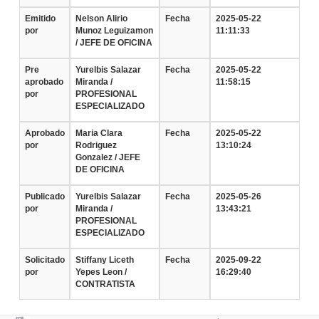
Emitido
Nelson Alirio
Fecha
2025-05-22
por
Munoz Leguizamon
11:11:33
/ JEFE DE OFICINA
Pre
Yurelbis Salazar
Fecha
2025-05-22
aprobado
Miranda /
11:58:15
por
PROFESIONAL
ESPECIALIZADO
Aprobado
Maria Clara
Fecha
2025-05-22
por
Rodriguez
13:10:24
Gonzalez / JEFE
DE OFICINA
Publicado
Yurelbis Salazar
Fecha
2025-05-26
por
Miranda /
13:43:21
PROFESIONAL
ESPECIALIZADO
Solicitado
Stiffany Liceth
Fecha
2025-09-22
por
Yepes Leon /
16:29:40
CONTRATISTA