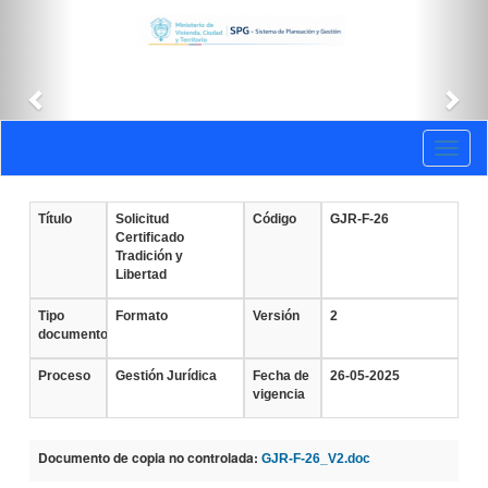
Anterior
Sig
Documentos
Toggl
vigentes
naviga
Título
Solicitud
Código
GJR-F-26
Certificado
Tradición y
Libertad
Tipo
Formato
Versión
2
documento
Proceso
Gestión Jurídica
Fecha de
26-05-2025
vigencia
Documento de copia no controlada:
GJR-F-26_V2.doc