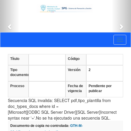
Anterior
Sig
Documentos
Toggl
vigentes
naviga
Título
Código
Tipo
Versión
2
documento
Proceso
Fecha de
Pendiente por
vigencia
publicar
Secuencia SQL invalida: SELECT pdf,tipo_plantilla from
doc_types_docs where id =
[Microsoft][ODBC SQL Server Driver][SQL Server]Incorrect
syntax near '='.No se ha ejecutado una secuencia SQL.
Documento de copia no controlada:
GTH-M-