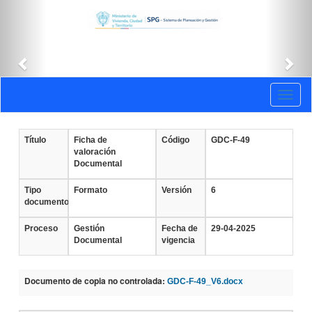
Anterior
Sig
Documentos
Toggl
vigentes
naviga
Título
Ficha de
Código
GDC-F-49
valoración
Documental
Tipo
Formato
Versión
6
documento
Proceso
Gestión
Fecha de
29-04-2025
Documental
vigencia
Documento de copia no controlada:
GDC-F-49_V6.docx