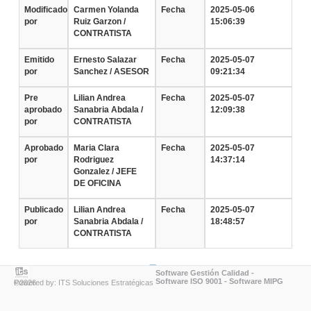
Modificado
Carmen Yolanda
Fecha
2025-05-06
por
Ruiz Garzon /
15:06:39
CONTRATISTA
Emitido
Ernesto Salazar
Fecha
2025-05-07
por
Sanchez / ASESOR
09:21:34
Pre
Lilian Andrea
Fecha
2025-05-07
aprobado
Sanabria Abdala /
12:09:38
por
CONTRATISTA
Aprobado
Maria Clara
Fecha
2025-05-07
por
Rodriguez
14:37:14
Gonzalez / JEFE
DE OFICINA
Publicado
Lilian Andrea
Fecha
2025-05-07
por
Sanabria Abdala /
18:48:57
CONTRATISTA
Software Gestión Calidad
-
Software ISO 9001
-
Software MIPG
Powered by: ITS Soluciones Estratégicas ©2026