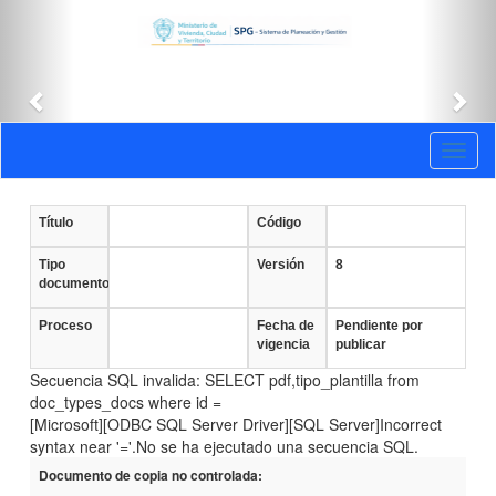
Anterior
Sig
Documentos
Toggl
vigentes
naviga
Título
Código
Tipo
Versión
8
documento
Proceso
Fecha de
Pendiente por
vigencia
publicar
Secuencia SQL invalida: SELECT pdf,tipo_plantilla from
doc_types_docs where id =
[Microsoft][ODBC SQL Server Driver][SQL Server]Incorrect
syntax near '='.No se ha ejecutado una secuencia SQL.
Documento de copia no controlada: